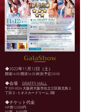
GalaShow
◆2022年11月12日（土）
開場16:00 開演16:30 終演(予定)20:00
◆会場
GRAFFY HALL
〒559-0024 大阪府大阪市住之江区新北島１
丁目２−１オスカードリーム 3階
◆チケット代金
VIP席12,000円