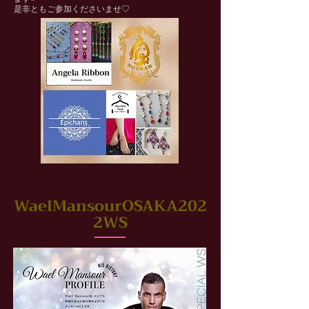
是非ともご参加くださいませ♡
WaelMansourOSAKA202
2WS