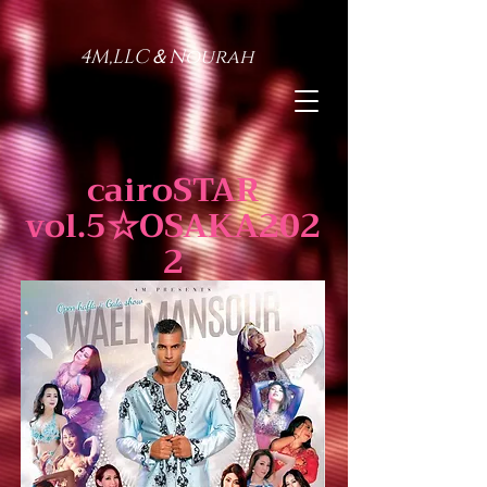
4M,LLC＆Nourah
cairoSTAR
vol.5☆OSAKA202
2