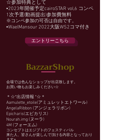
☆参加特典として
▪2023年開催予定cairoSTAR vol,6 コンペ
1次予選(動画提出)参加費無料
※コンペ参加の可否は自由です。
▪WaelMansour 2022大阪WS2コマ付き
エントリーこちら
BazzarShop
会場では色んなショップが出店致します。
お買い物もお楽しみください☆
＊☆*出店情報 *☆＊
Aamulette_etoile(アミュレットエトワール)
AngelaRibbon (アンジェラリボン)
Epicharis(エピカリス)
Nourah.img (ヌーラ)
4M (フォーエム)
コンセプトはエジプトのフェスティバル
来た人、皆さんが楽しんで頂ける内容となっており
ます⭐︎