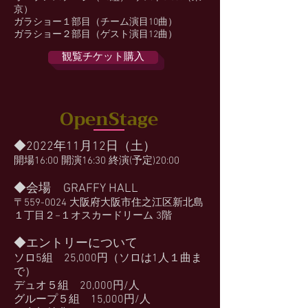
京）
ガラショー１部目（チーム演目10曲）
ガラショー２部目（ゲスト演目12曲）
観覧チケット購入
OpenStage
◆2022年11月12日（土）
開場16:00 開演16:30 終演(予定)20:00
◆会場 GRAFFY HALL
〒559-0024 大阪府大阪市住之江区新北島
１丁目２−１オスカードリーム 3階
◆エントリーについて
ソロ5組 25,000円（ソロは1人１曲ま
で）
デュオ５組 20,000円/人
グループ５組 15,000円/人