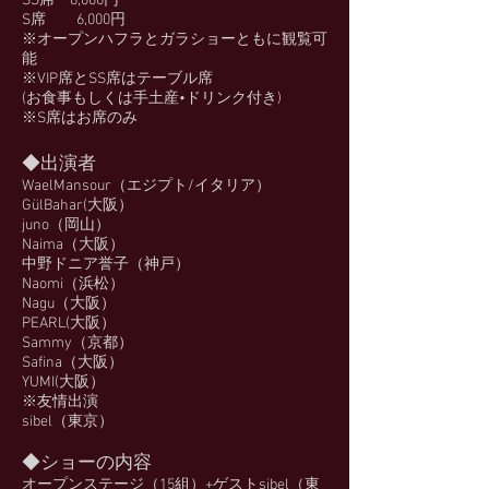
SS席 8,000円
S席 6,000円
※オープンハフラとガラショーともに観覧可
能
※VIP席とSS席はテーブル席
(お食事もしくは手土産•ドリンク付き)
※S席はお席のみ
◆出演者
WaelMansour（エジプト/イタリア）
GülBahar(大阪）
juno（岡山）
Naima（大阪）
中野ドニア誉子（神戸）
Naomi（浜松）
Nagu（大阪）
PEARL(大阪）
Sammy（京都）
Safina（大阪）
YUMI(大阪）
※友情出演
sibel（東京）
◆ショーの内容
オープンステージ（15組）+ゲストsibel（東