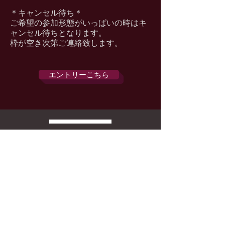
＊キャンセル待ち＊
ご希望の参加形態がいっぱいの時はキ
ャンセル待ちとなります。
枠が空き次第ご連絡致します。
エントリーこちら
cairoSTAR
​West
​2023
GALA SHOW
OPEN STAGE