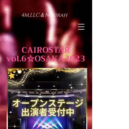
4M,LLC＆Nourah
CAIROSTAR
vol.6☆OSAKA2023