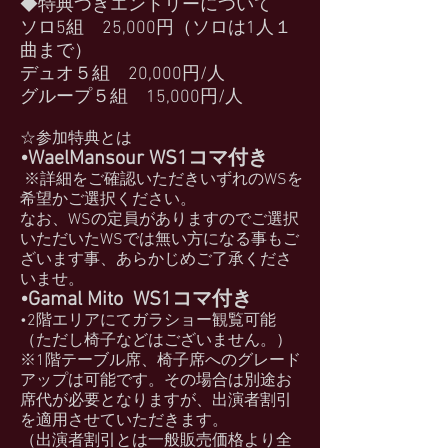
◆
特典つきエントリーについて
ソロ5組 25,000円（ソロは1人１
曲まで）
デュオ５組 20,000円/人
グループ５組 15,000円/人
☆参加特典とは
•WaelMansour WS1コマ付き
※詳細をご確認いただきいずれのWSを
希望かご選択くださ
い。
なお、WSの定員がありますのでご選択
いただいたWSでは無い方
になる事もご
ざいます事、あらかじめご了承くださ
いませ。
•Gamal Mito WS1コマ付き
•2階エリアにてガラショー観覧可能
（ただし椅子などはござい
ません。）
※1階テーブル席、椅子席へのグレード
アップは可能です。その場合は別途お
席代が必要となりますが、出演者割引
を適用させていただきます。
（出演者割引とは一般販売価格より全