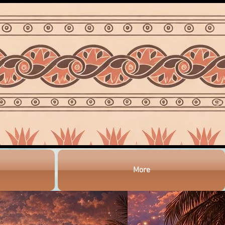
4M,LLC＆Nourah
More