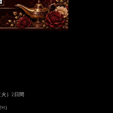
A
A
ASS
ASS
（火）2日間
（2H）