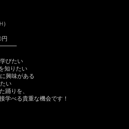
2H）
0円
━━━
ら学びたい
を知りたい
踊に興味がある
げたい
た踊りを、
接学べる貴重な機会です！