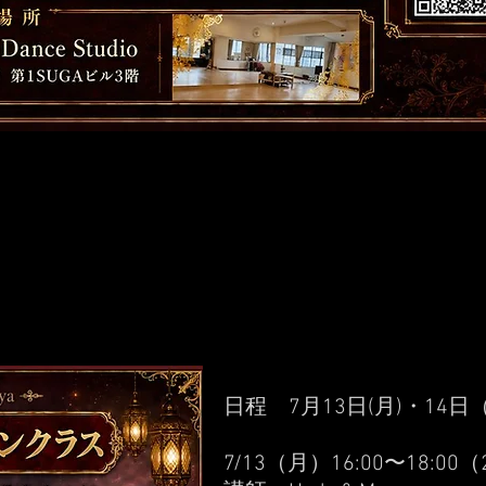
IKAYAT MASREY
IKAYAT MASREY
KOHAMA OPENCL
KOHAMA OPENCL
日程 7月13日(月)・14日
7/13（月）16:00〜18:00