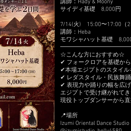
講師：Hady & Moony
サイディ基礎 8,000円
7/14(火) 15:00〜17:00（
講師：Heba
モワシャハット基礎 8,00
━━━━━━━━━━━━
☆こんな方におすすめ☆
✔ フォークロアを基礎か
✔本場エジプトのスタイル
✔ レダスタイル・民族舞
✔ 表現力や踊りの幅を広
エジプトで受け継がれてき
現役トップダンサーから直
📍場所
Izumi Oriental Dance Studio
@izumistudio_belly4580